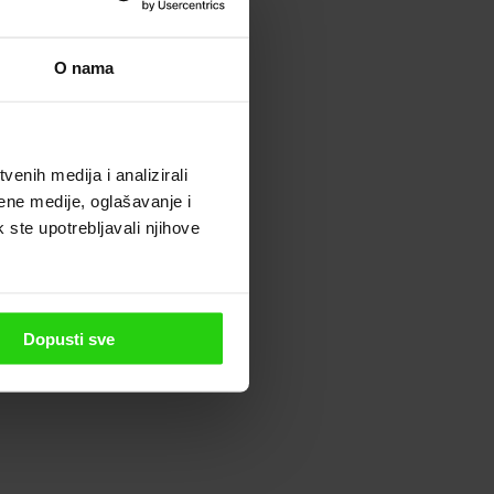
O nama
enih medija i analizirali
ene medije, oglašavanje i
k ste upotrebljavali njihove
Dopusti sve