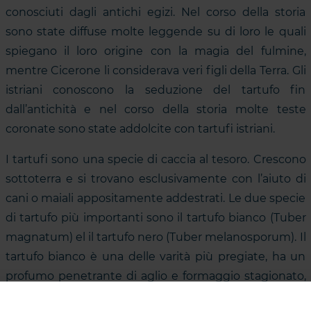
conosciuti dagli antichi egizi. Nel corso della storia
sono state diffuse molte leggende su di loro le quali
spiegano il loro origine con la magia del fulmine,
mentre Cicerone li considerava veri figli della Terra. Gli
istriani conoscono la seduzione del tartufo fin
dall’antichità e nel corso della storia molte teste
coronate sono state addolcite con tartufi istriani.
I tartufi sono una specie di caccia al tesoro. Crescono
sottoterra e si trovano esclusivamente con l’aiuto di
cani o maiali appositamente addestrati. Le due specie
di tartufo più importanti sono il tartufo bianco (Tuber
magnatum) el il tartufo nero (Tuber melanosporum). Il
tartufo bianco è una delle varità più pregiate, ha un
profumo penetrante di aglio e formaggio stagionato,
mentre il tartufo nero ha un’aroma più raffinato che