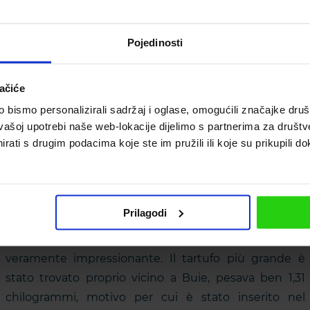
ricorda l’aglio e la terra fresca.
I più ricchi giacimenti di tartufi si trovano nel clima
Pojedinosti
mediterraneo, ed in Croazia si trovano nella magica
Istria. Le sue terre bianche, in particolare la bellissima
ačiće
valle del fiume Quieto e la mistica foresta di Motovun,
bismo personalizirali sadržaj i oglase, omogućili značajke društv
nascondono luoghi segreti che gli intenditori
vašoj upotrebi naše web-lokacije dijelimo s partnerima za društv
nascondono con cura condividendoli solo con i loro
rati s drugim podacima koje ste im pružili ili koje su prikupili do
fedeli cani.
Al tempo della raccolta del tartufo, da settembre a
dicembre, nelle albe sognanti prima del sorgere del
Prilagodi
sole, i cercatori seguono fedelmente i loro amici
animali alla ricerca dell’oro istriano il che può essere
veramente impressionante. Il tartufo più grande è
stato trovato proprio vicino a Buie, pesava ben 1,31
chilogrammi, motivo per cui è stato inserito nel