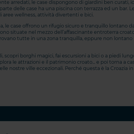
te arredati, le case dispongono di giardini ben curati, ide
parte delle case ha una piscina con terrazza ed un bar. L
i aree wellness, attività divertenti e bici.
, le case offrono un rifugio sicuro e tranquillo lontano da
ono situate nel mezzo dell’affascinante entroterra croato
trovano tutte in una zona tranquilla, eppure non lontano 
i, scopri borghi magici, fai escursioni a bici o a piedi lung
plora le attrazioni e il patrimonio croato... e poi torna a c
le nostre ville eccezionali. Perché questa è la Croazia in