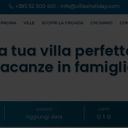
+385 52 500 401
-
info@villasholiday.com
 PAGINA
VILLE
SCOPRI LA CROAZIA
CHI SIAMO
CO
a tua villa perfett
acanze in famigl
QUANDO
OSPITI
1