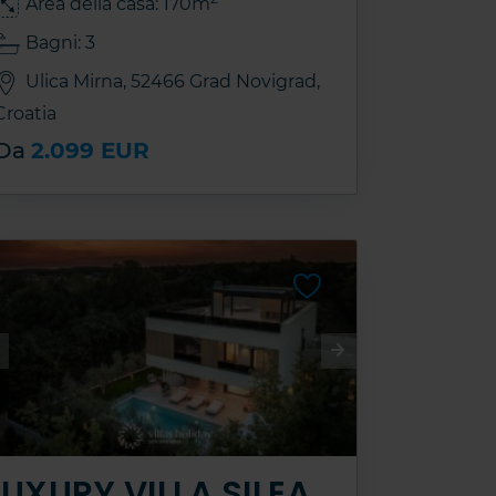
Area della casa: 170m
Bagni: 3
Ulica Mirna, 52466 Grad Novigrad,
Croatia
Da
2.099 EUR
LUXURY VILLA SILEA