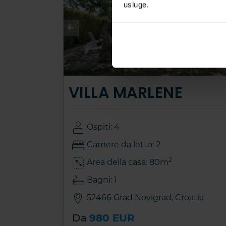
usluge.
VILLA MARLENE
Ospiti: 4
Camere da letto: 2
2
Area della casa: 80m
Bagni: 1
52466 Grad Novigrad, Croatia
Da
980 EUR