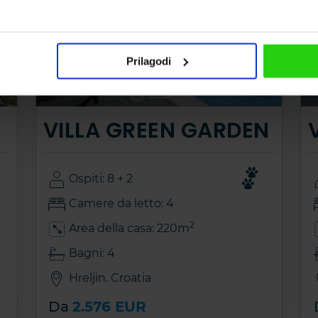
Prilagodi
VILLA GREEN GARDEN
Ospiti: 8 + 2
Camere da letto: 4
2
Area della casa: 220m
Bagni: 4
Hreljin. Croatia
Da
2.576 EUR