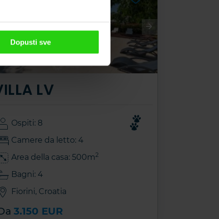
Dopusti sve
VILLA LV
Ospiti: 8
Camere da letto: 4
2
Area della casa: 500m
Bagni: 4
Fiorini, Croatia
Da
3.150 EUR