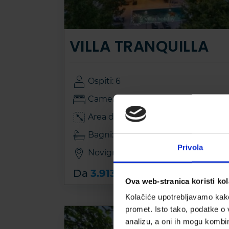
VILLA TRANQUILLA
Ospiti: 6
Camere da letto: 3
2
Area della casa: 202m
Bagni: 3
Privola
Novigrad, Croatia
Da
3.913 EUR
Ova web-stranica koristi kol
Kolačiće upotrebljavamo kako 
promet. Isto tako, podatke o 
analizu, a oni ih mogu kombini