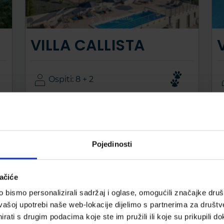
VILLA CALLISTA
Ospiti: 8 + 2
Camere da letto: 4
2
Area della casa: 255m
Bagni: 4
Pojedinosti
Ružići, Croatia
Da
3.780 EUR
ačiće
bismo personalizirali sadržaj i oglase, omogućili značajke društv
vašoj upotrebi naše web-lokacije dijelimo s partnerima za društv
rati s drugim podacima koje ste im pružili ili koje su prikupili do