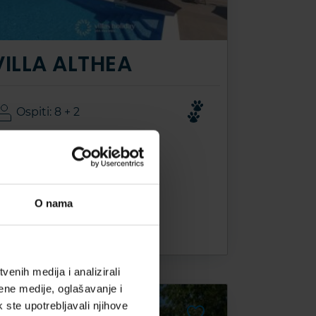
VILLA ALTHEA
Ospiti: 8 + 2
Camere da letto: 4
2
Area della casa: 243m
Bagni: 4
O nama
Ružići, Croatia
Da
3.450 EUR
enih medija i analizirali
ene medije, oglašavanje i
k ste upotrebljavali njihove