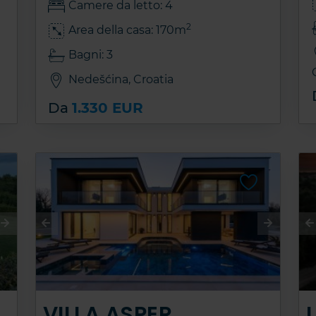
Camere da letto: 4
2
Area della casa: 170m
Bagni: 3
Nedešćina, Croatia
Da
1.330 EUR
VILLA ASPER