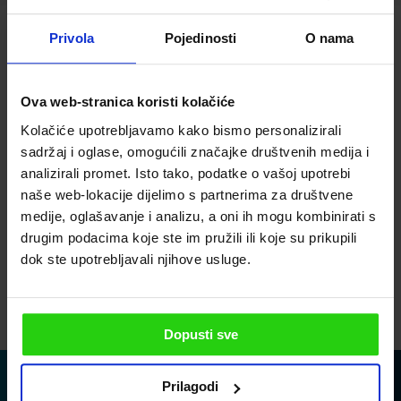
Iscriviti alla nostra
Privola
Pojedinosti
O nama
newsletter
Ova web-stranica koristi kolačiće
LA PREGHIAMO DI INSERIRE UN INDIRIZZO E-MAIL
Kolačiće upotrebljavamo kako bismo personalizirali
sadržaj i oglase, omogućili značajke društvenih medija i
analizirali promet. Isto tako, podatke o vašoj upotrebi
PER FAVORE INSERISCI IL TUO TELEFONO
naše web-lokacije dijelimo s partnerima za društvene
medije, oglašavanje i analizu, a oni ih mogu kombinirati s
drugim podacima koje ste im pružili ili koje su prikupili
Accetto la politica sulla privacy
dok ste upotrebljavali njihove usluge.
INVIA
Dopusti sve
Prilagodi