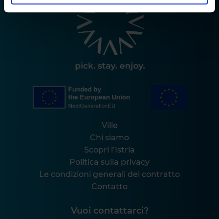
Ville
Chi siamo
Scopri l’Istria
Politica sulla privacy
Le condizioni generali del contratto
Contatto
Vuoi contattarci?