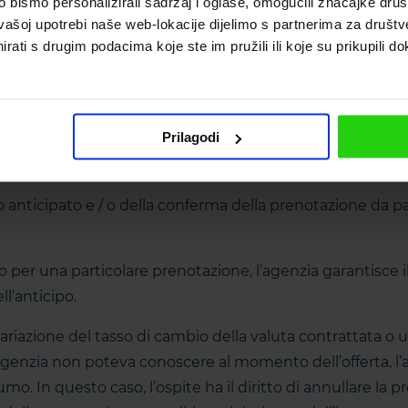
bismo personalizirali sadržaj i oglase, omogućili značajke društv
o di alloggio base; specificato nell’offerta.
vašoj upotrebi naše web-lokacije dijelimo s partnerima za društv
rati s drugim podacima koje ste im pružili ili koje su prikupili do
zzo d’alloggio e l’ospite li paga a parte (supplemento per
lizia finale). I L’ospite deve annunciare servizi aggiunti
r l’assenza di questi servizi.
Prilagodi
i prezzi pubblicati (in caso di variazione dei prezzi di allogg
nticipato e / o della conferma della prenotazione da part
 per una particolare prenotazione, l’agenzia garantisce i
l’anticipo.
riazione del tasso di cambio della valuta contrattata o un
agenzia non poteva conoscere al momento dell’offerta, l’ag
mo. In questo caso, l’ospite ha il diritto di annullare la