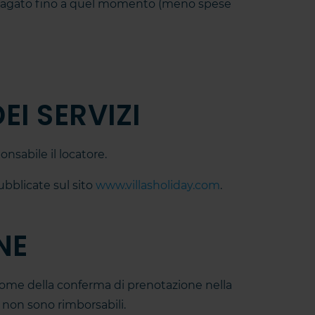
to pagato fino a quel momento (meno spese
EI SERVIZI
onsabile il locatore.
ubblicate sul sito
www.villasholiday.com
.
NE
 nome della conferma di prenotazione nella
, non sono rimborsabili.