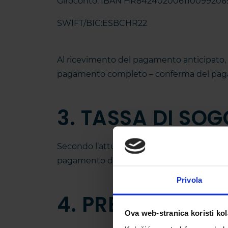
Giroconto: IBAN HR842402006110099206
SWIFT/BIC:ESBCHR22
Al ricevimento del pagamento anticipato, 
pagamento completo – conferma del pagame
3. TASSA DI SO
Secondo l’attuale legge sulla tassa di sog
pagamento del servizio di alloggio, che è i
Privola
4. PREZZO UNITÀ
Ova web-stranica koristi kol