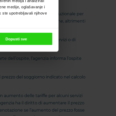
enih medija i analizirali
ene medije, oglašavanje i
k ste upotrebljavali njihove
 animali domestici, deposito cauzionale per
vi al momento della prenotazione, altrimenti
Dopusti sve
io da parte del fornitore di servizi o di
e dell’ospite, l’agenzia informa l’ospite
l prezzo del soggiorno indicato nel calcolo
 aumento delle tariffe per alcuni servizi
enzia ha il diritto di aumentare il prezzo
 prenotazione se l’aumento del prezzo fosse