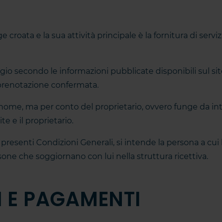
 croata e la sua attività principale è la fornitura di servi
lloggio secondo le informazioni pubblicate disponibili sul s
 prenotazione confermata.
io nome, ma per conto del proprietario, ovvero funge da i
te e il proprietario.
e presenti Condizioni Generali, si intende la persona a cui l
one che soggiornano con lui nella struttura ricettiva.
I E PAGAMENTI