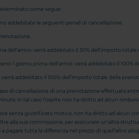
 determinato come segue:
nno addebitate le seguenti penali di cancellazione:
prenotazione.
ma dell’arrivo: verrà addebitato il 30% dell’importo total
eno 1 giorno prima dell’arrivo: verrà addebitato il 100% d
: verrà addebitato il 100% dell’importo totale della preno
aso di cancellazione di una prenotazione effettuata entro 2
inute; in tal caso l’ospite non ha diritto ad alcun rimbors
ore senza giustificato motivo, non ha diritto ad alcun co
oltre alla sua commissione, per assicurare un’altra struttura
a pagare tutta la differenza nel prezzo di quell’altro allog