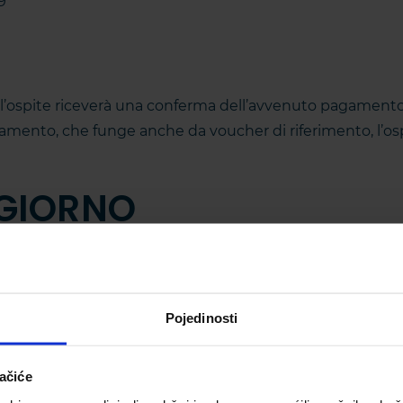
9
l’ospite riceverà una conferma dell’avvenuto pagamento 
nto, che funge anche da voucher di riferimento, l’ospi
GGIORNO
giorno della Repubblica di Croazia, l’ospite paga la tas
ncluso nel prezzo d’alloggio.
Pojedinosti
 RICETTIVA
ačiće