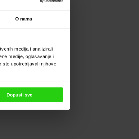
O nama
enih medija i analizirali
ene medije, oglašavanje i
k ste upotrebljavali njihove
Dopusti sve