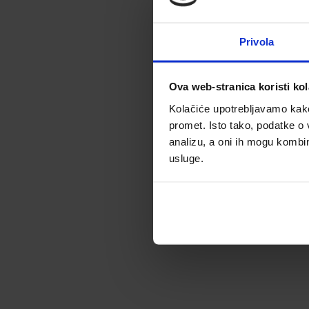
Privola
Ova web-stranica koristi kol
Kolačiće upotrebljavamo kako 
promet. Isto tako, podatke o 
analizu, a oni ih mogu kombini
usluge.