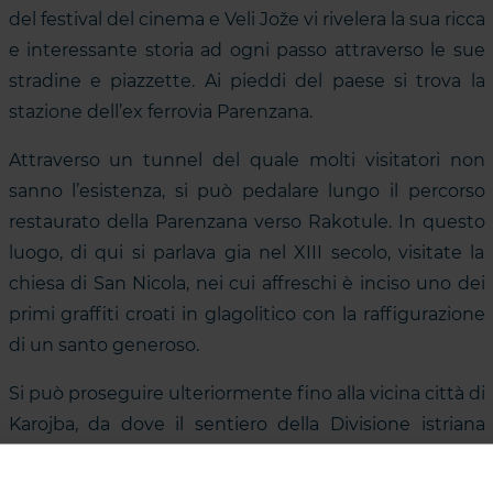
del festival del cinema e Veli Jože vi rivelera la sua ricca
e interessante storia ad ogni passo attraverso le sue
stradine e piazzette. Ai pieddi del paese si trova la
stazione dell’ex ferrovia Parenzana.
Attraverso un tunnel del quale molti visitatori non
sanno l’esistenza, si può pedalare lungo il percorso
restaurato della Parenzana verso Rakotule. In questo
luogo, di qui si parlava gia nel XIII secolo, visitate la
chiesa di San Nicola, nei cui affreschi è inciso uno dei
primi graffiti croati in glagolitico con la raffigurazione
di un santo generoso.
Si può proseguire ulteriormente fino alla vicina città di
Karojba, da dove il sentiero della Divisione istriana
conduce al luogo in cui nel XIV secolo fu scritto il
documento storico dello stesso nome nella lettera