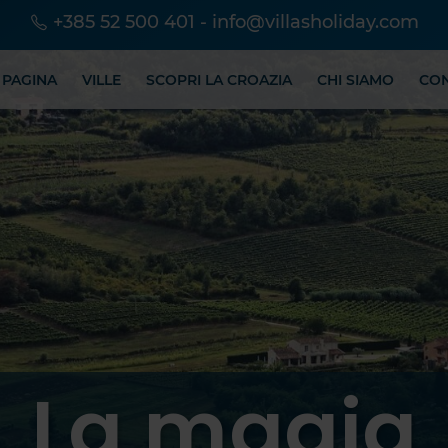
+385 52 500 401
-
info@villasholiday.com
 PAGINA
VILLE
SCOPRI LA CROAZIA
CHI SIAMO
CO
La magia