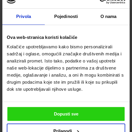
aveva certamente lo status di marchio di
riconoscimento.
Privola
Pojedinosti
O nama
Oggi l’Arena è un’attrazione turistica di
prim’ordine a Pola, ma anche in tutta la
Ova web-stranica koristi kolačiće
Croazia. L’arena viene visitata da circa
Kolačiće upotrebljavamo kako bismo personalizirali
300.000 visitatori all’anno ed è conosciuta
sadržaj i oglase, omogućili značajke društvenih medija i
come una sala concerti all’aperto dove si sono
analizirali promet. Isto tako, podatke o vašoj upotrebi
esibiti alcuni artisti di livello mondiale.
naše web-lokacije dijelimo s partnerima za društvene
medije, oglašavanje i analizu, a oni ih mogu kombinirati s
I 4 migliori percorsi
Olio d'oliva istriano di classe
in Istria
mondiale
drugim podacima koje ste im pružili ili koje su prikupili
dok ste upotrebljavali njihove usluge.
Dopusti sve
Prilagodi