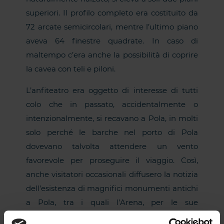
superiori. Il profilo completo era costituito da
72 arcate semicircolari, mentre l’ultimo piano
aveva 64 finestre quadrate. In caso di
maltempo c’era anche la possibilità di coprire
la cavea con teli e piloni.
L’anfiteatro era oggetto di interesse di tutti
colo che in passato, accidentalmente o
intenzionalmente, si recavano a Pola, in molti
solo perché le barche nel porto di Pola
dovevano talvolta attendere un vento
favorevole per proseguire il viaggio. Così,
anche visitatori occasionali diffusero la notizia
dell’esistenza di magnifici monumenti antichi
a Pola, tra i quali l’Arena, per le sue
dimensioni e il suo stato di conservazione,