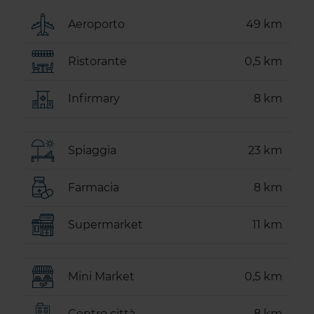
Aeroporto
49 km
Ristorante
0,5 km
Infirmary
8 km
Spiaggia
23 km
Farmacia
8 km
Supermarket
11 km
Mini Market
0,5 km
Centro città
8 km