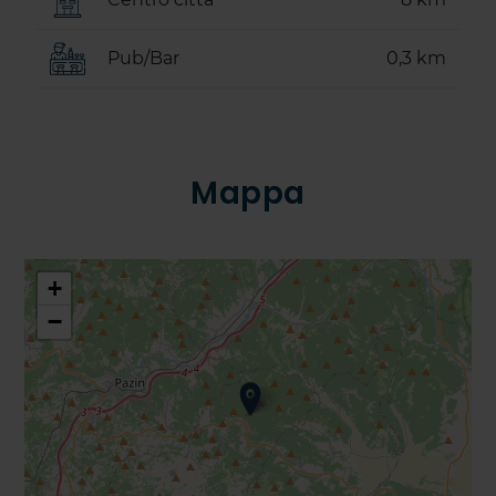
Pub/Bar
0,3 km
Mappa
+
−