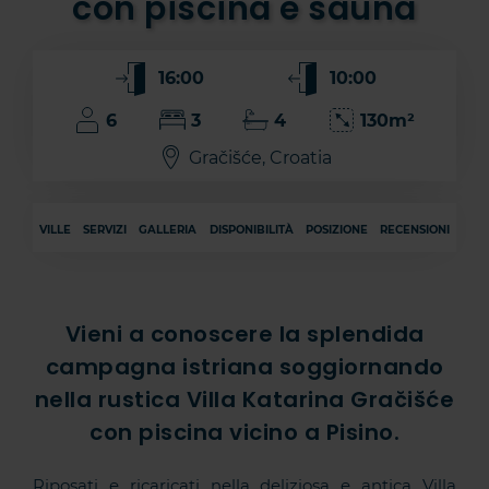
con piscina e sauna
16:00
10:00
6
3
4
130m²
Gračišće, Croatia
VILLE
SERVIZI
GALLERIA
DISPONIBILITÀ
POSIZIONE
RECENSIONI
Vieni a conoscere la splendida
campagna istriana soggiornando
nella rustica Villa Katarina Gračišće
con piscina vicino a Pisino.
Riposati e ricaricati nella deliziosa e antica Villa