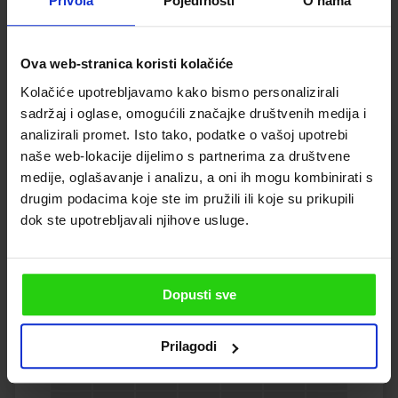
Privola
Pojedinosti
O nama
Disponibilità
Ova web-stranica koristi kolačiće
Kolačiće upotrebljavamo kako bismo personalizirali
sadržaj i oglase, omogućili značajke društvenih medija i
analizirali promet. Isto tako, podatke o vašoj upotrebi
Agosto 2026
naše web-lokacije dijelimo s partnerima za društvene
medije, oglašavanje i analizu, a oni ih mogu kombinirati s
L
M
M
G
V
S
D
drugim podacima koje ste im pružili ili koje su prikupili
dok ste upotrebljavali njihove usluge.
1
2
3
4
5
6
7
8
9
Dopusti sve
10
11
12
13
14
15
16
Prilagodi
17
18
19
20
21
22
23