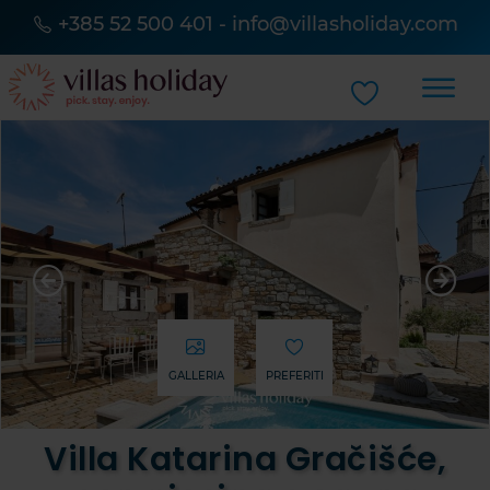
+385 52 500 401
-
info@villasholiday.com
GALLERIA
PREFERITI
Villa Katarina Gračišće,