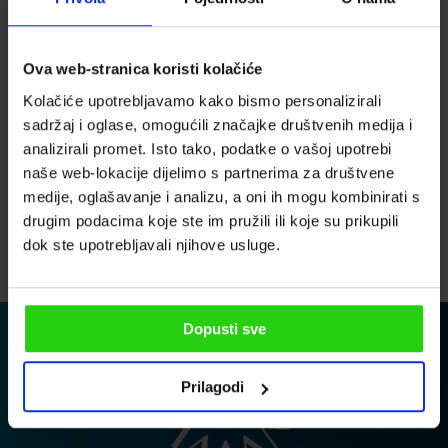
LA PREGHIAMO DI INSERIRE UN INDIRIZZO E-MAIL
Ova web-stranica koristi kolačiće
Kolačiće upotrebljavamo kako bismo personalizirali
PER FAVORE INSERISCI IL TUO TELEFONO
sadržaj i oglase, omogućili značajke društvenih medija i
analizirali promet. Isto tako, podatke o vašoj upotrebi
naše web-lokacije dijelimo s partnerima za društvene
medije, oglašavanje i analizu, a oni ih mogu kombinirati s
Accetto la politica sulla privacy
drugim podacima koje ste im pružili ili koje su prikupili
INVIA
dok ste upotrebljavali njihove usluge.
Dopusti sve
Prilagodi