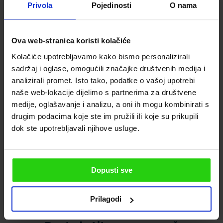
Privola
Pojedinosti
O nama
uspomenu ili poklon, znajte da je istarsko
maslinovo ulje uvijek pravi odgovor. U cijeloj
Istri mnogo je lokalnih trgovina u kojima
Ova web-stranica koristi kolačiće
možete kušati i kupiti autentično maslinovo
Kolačiće upotrebljavamo kako bismo personalizirali
ulje. Dakle, stavite si i posjetu trgovinama na
sadržaj i oglase, omogućili značajke društvenih medija i
vaš popis obaveza tokom obilaska Istre.
analizirali promet. Isto tako, podatke o vašoj upotrebi
naše web-lokacije dijelimo s partnerima za društvene
Priča o Areni u
Najpopularnije plaže u Istri
Puli
medije, oglašavanje i analizu, a oni ih mogu kombinirati s
drugim podacima koje ste im pružili ili koje su prikupili
dok ste upotrebljavali njihove usluge.
Dopusti sve
Prilagodi