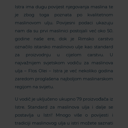
Istra ima dugu povijest njegovanja maslina te
je zbog toga poznata po kvalitetnom
maslinovom ulju. Povijesni podaci ukazuju
nam da su prvi maslinici postojali već oko 50.
godine naše ere, dok je Rimsko carstvo
označilo istarsko maslinovo ulje kao standard
za proizvodnju u cijelom carstvu. U
najvažnijem svjetskom vodiču za maslinova
ulja – Flos Olei – Istra je već nekoliko godina
zaredom proglašena najboljom maslinarskom
regijom na svijetu.
U vodič je uključeno ukupno 79 proizvođača iz
Istre. Standard za maslinova ulja i dalje se
postavlja u Istri! Mnogo više o povijesti i
tradiciji maslinovog ulja u istri možete saznati