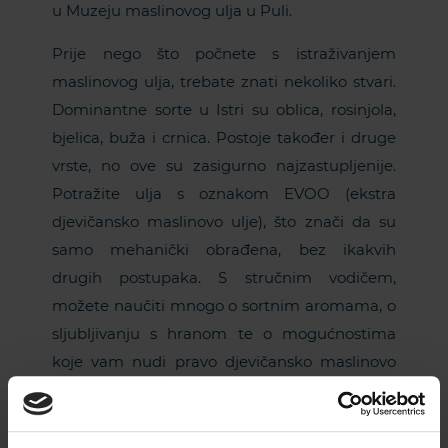
u Muzeju maslinovog ulja u Puli.
Prije nego što počnete s istraživanjem
maslinovog ulja, trebate znati nekoliko stvari.
Dominantne sorte u Istri su oblica, rosinjola,
bjelica, buža i crnica. Postoje također i druge
vrste, no ove su zasigurno najzastupljenije.
Potražite ulja s oznakom EVOO (ekstra
djevičansko maslinovo ulje), što znači da su
samo mehanički obrađena, bez ikakvih
drugih postupaka. S stručnim vodičem,
možete naučiti mnogo o sortnim aromama, o
sljubljivanju s hranom te o mogućnostima
koje vam nudi pravo djevičansko maslinovo
ulje.
Ako se pitate što biste mogli kupiti za