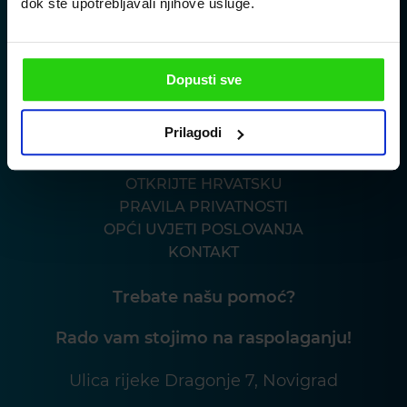
dok ste upotrebljavali njihove usluge.
Dopusti sve
Prilagodi
VILE
O NAMA
OTKRIJTE HRVATSKU
PRAVILA PRIVATNOSTI
OPĆI UVJETI POSLOVANJA
KONTAKT
Trebate našu pomoć?
Rado vam stojimo na raspolaganju!
Ulica rijeke Dragonje 7, Novigrad