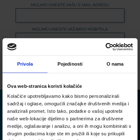
MOLIMO UNESITE VAŠU E-MAIL ADRESU
MOLIMO UNESITE VAŠ BROJ MOBITELA
Prihvaćam pravila privatnosti
Privola
Pojedinosti
O nama
POŠALJI
Ova web-stranica koristi kolačiće
Kolačiće upotrebljavamo kako bismo personalizirali
sadržaj i oglase, omogućili značajke društvenih medija i
analizirali promet. Isto tako, podatke o vašoj upotrebi
naše web-lokacije dijelimo s partnerima za društvene
medije, oglašavanje i analizu, a oni ih mogu kombinirati s
drugim podacima koje ste im pružili ili koje su prikupili