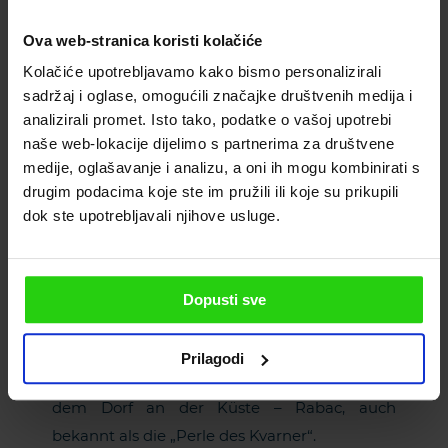
Panorama mit dem Turm St. Pelagio und den
Verteidigungsmauern. Wegen seines
Ova web-stranica koristi kolačiće
unwiderstehlichen Charmes ist es ein
Kolačiće upotrebljavamo kako bismo personalizirali
beliebter Ort für Urlaub.
sadržaj i oglase, omogućili značajke društvenih medija i
analizirali promet. Isto tako, podatke o vašoj upotrebi
naše web-lokacije dijelimo s partnerima za društvene
medije, oglašavanje i analizu, a oni ih mogu kombinirati s
Labin-Rabac
drugim podacima koje ste im pružili ili koje su prikupili
dok ste upotrebljavali njihove usluge.
Erleben Sie das lebhafte Ambiente eines
großen Duos an der Ostküste Istriens! Labin
ist eine bezaubernde mittelalterliche Stadt
Dopusti sve
auf einem Hügel, mit steilen gepflasterten
Straßen, in denen Sie sich gerne verirren
Prilagodi
werden. Die Stadt ist perfekt gepaart mit
dem Dorf an der Küste – Rabac, auch
bekannt als die „Perle des Kvarner“.