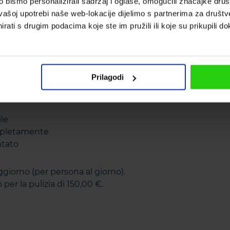
bismo personalizirali sadržaj i oglase, omogućili značajke društv
vašoj upotrebi naše web-lokacije dijelimo s partnerima za društv
i: 4
Parcheggi: 2
rati s drugim podacima koje ste im pružili ili koje su prikupili do
ina: 18 m²
Parcheggio privato
Prilagodi
ile
pletamente
ntato
ggiorno (per persona al giorno).
per la pulizia di 150,00 €.