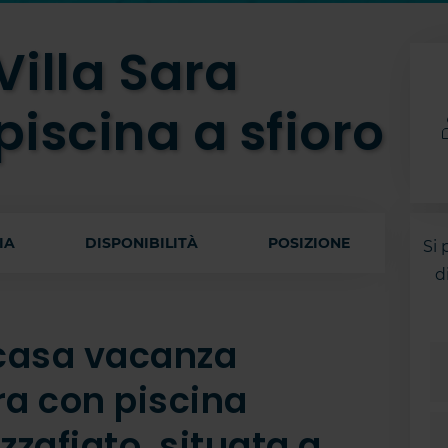
Villa Sara
piscina a sfioro
IA
DISPONIBILITÀ
POSIZIONE
Si 
d
 casa vacanza
ara con piscina
zzafiato, situata a