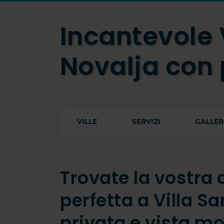
Incantevole 
Novalja con 
VILLE
SERVIZI
GALLER
Trovate la vostra
perfetta a Villa S
privata e vista mo