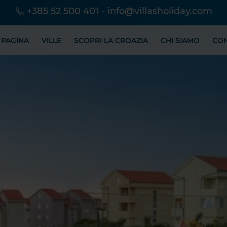
+385 52 500 401
-
info@villasholiday.com
 PAGINA
VILLE
SCOPRI LA CROAZIA
CHI SIAMO
CO