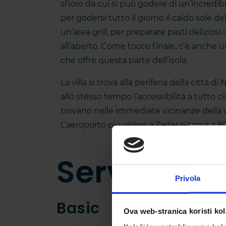
sfioro da cui si può godere di un’incredibil
per godersi tutto il giorno il caldo sole 
un’area grill, per preparare pasti deliziosi
all’aperto. Come tocco finale, c’è anche un
che offre questa parte dell’isola.
La villa si trova alla periferia della città 
allo stesso tempo l’accessibilità a tutto ci
trovano nelle immediate vicinanze della vi
L’aeroporto più vicino a Zadar si trova a 8
Servizi
Privola
Basic
Ova web-stranica koristi kol