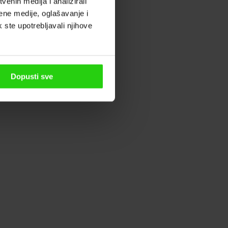
enih medija i analizirali
ene medije, oglašavanje i
k ste upotrebljavali njihove
Dopusti sve