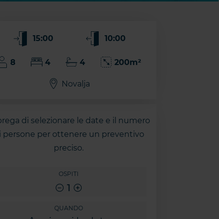
15:00
10:00
8
4
4
200m²
Novalja
prega di selezionare le date e il numero
i persone per ottenere un preventivo
preciso.
OSPITI
1
QUANDO