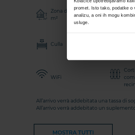
Kolačiće upotrebljavamo kako 
promet. Isto tako, podatke o 
Zona della casa: 200
Bagn
analizu, a oni ih mogu kombini
m²
usluge.
Culla
Pisc
Cort
WiFi
com
reci
All’arrivo verrà addebitata una tassa di so
All’arrivo verrà addebitato un suplemento 
MOSTRA TUTTI