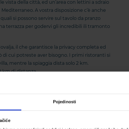
e vista della città, ed un’area con lettini a sdraio
del Mediterraneo. A vostra disposizione c’è anche
 i quali si possono servire sul tavolo da pranzo
a terrazza per godervi gli incredibili ili tramonto
di Novalja, il che garantisce la privacy completa ed
ò di cui potreste aver bisogno. I primi ristoranti si
lla, mentre la spiaggia dista solo 2 km.
0 km di distanza.
Pojedinosti
ačiće