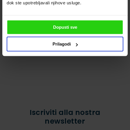
villaggi, vi innamorerete dei suoi paesaggi,
dok ste upotrebljavali njihove usluge.
della sua gente e della sua comunità! Vi
renderete conto che la Croazia è davvero
l’essenza del Mediterraneo!
Dopusti sve
Le 4 attività principali per i
Dove trovare i tartufi!
bambini nell'Istria centrale
Prilagodi
Iscriviti alla nostra
newsletter