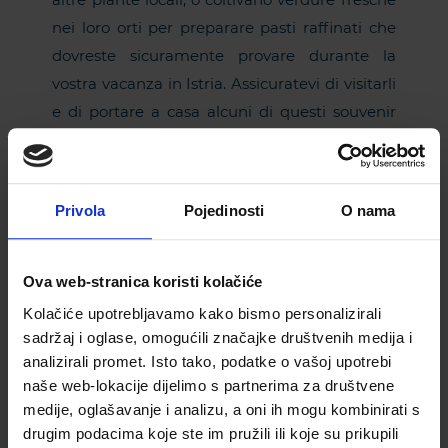
nei loro orti per preparare pasti raffinati che
dovreste sicuramente provare durante la
vostra vacanza in Istria. Assicuratevi di visitarli
e di portare a casa alcuni di questi souvenir
unici.
Prosciutto Istrian
o – Il prosciutto istriano è
un delizioso salume che viene prodotto nella
Privola
Pojedinosti
O nama
zona istriana da secoli. Viene servito con un
bicchiere di vino rosso e qualche crostino di
Ova web-stranica koristi kolačiće
pane.
Kolačiće upotrebljavamo kako bismo personalizirali
Sembra che l’Istria abbia veramente tanto da
sadržaj i oglase, omogućili značajke društvenih medija i
analizirali promet. Isto tako, podatke o vašoj upotrebi
offrire nella sua tradizione gastronomica.
naše web-lokacije dijelimo s partnerima za društvene
Allora perché non verificarlo in persona?
medije, oglašavanje i analizu, a oni ih mogu kombinirati s
Mentre guidate attraverso le piccole città e
drugim podacima koje ste im pružili ili koje su prikupili