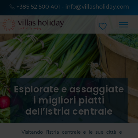
+385 52 500 401
-
info@villasholiday.com
Esplorate e assaggiate
i migliori piatti
dell’Istria centrale
Visitando l’Istria centrale e le sue città e