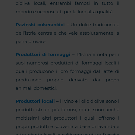
d’oliva locali, entrambi famosi in tutto il
mondo e riconosciuti per la loro alta qualità.
Pazinski cukerančići
– Un dolce tradizionale
dell’Istria centrale che vale assolutamente la
pena provare.
Produttori di formaggi
– L’Istria è nota per i
suoi numerosi produttori di formaggi locali i
quali producono i loro formaggi dal latte di
produzione proprio derivato dai propri
animali domestici.
Produttori locali
– Il vino e l’olio d’oliva sono i
prodotti istriani più famosi, ma ci sono anche
moltissimi altri produttori i quali offrono i
propri prodotti e souvenir a base di lavanda e
altre piante locali, o coltivano verdure fresche