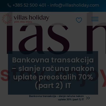
+385 52 500 401
-
info@villasholiday.com
Bankovna transakcija
– slanje računa nakon
uplate preostalih 70%
(part 2) IT
Bankovna transakcija – slanje računa nakon
uplate 30% (part 1) IT