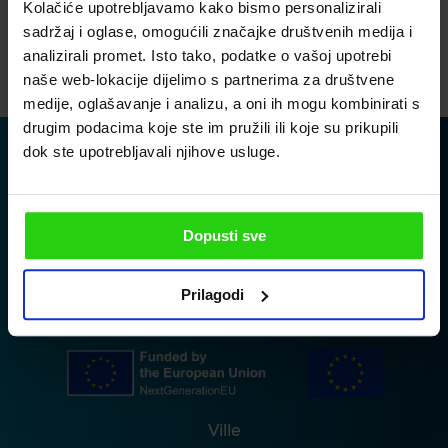
Kolačiće upotrebljavamo kako bismo personalizirali
Accetto la politica sulla privacy
sadržaj i oglase, omogućili značajke društvenih medija i
analizirali promet. Isto tako, podatke o vašoj upotrebi
INVIA
naše web-lokacije dijelimo s partnerima za društvene
medije, oglašavanje i analizu, a oni ih mogu kombinirati s
drugim podacima koje ste im pružili ili koje su prikupili
dok ste upotrebljavali njihove usluge.
Dopusti sve
Prilagodi
Ville