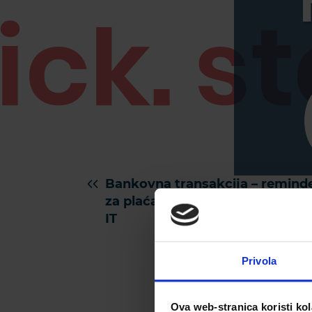
Bankovna transakcija – remind
za plaćanje 32 dana prije (part 2
IT
Privola
Ova web-stranica koristi kol