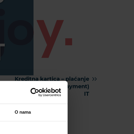
T
Kreditna kartica – plaćanje
iznad 30 dana (part payment)
IT
O nama