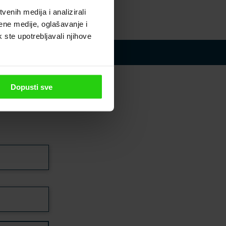
enih medija i analizirali
ene medije, oglašavanje i
k ste upotrebljavali njihove
sletter
Dopusti sve