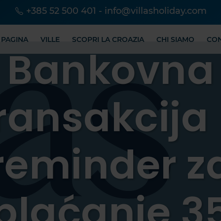
+385 52 500 401
-
info@villasholiday.com
 PAGINA
VILLE
SCOPRI LA CROAZIA
CHI SIAMO
CO
Bankovna
ransakcija
reminder z
plaćanje 3