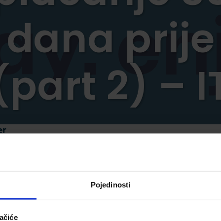
dana prije
(part 2) – I
er
) –
Pojedinosti
ačiće