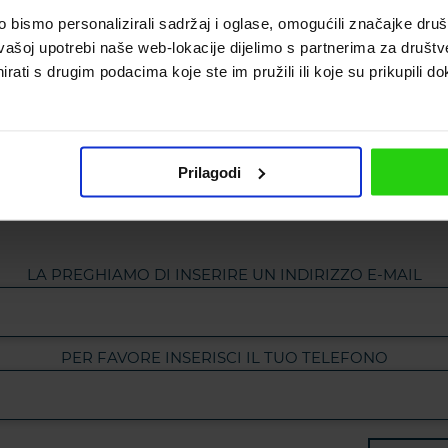
bismo personalizirali sadržaj i oglase, omogućili značajke društv
vašoj upotrebi naše web-lokacije dijelimo s partnerima za društv
rati s drugim podacima koje ste im pružili ili koje su prikupili do
iti alla nostra new
Prilagodi
LA PREGHIAMO DI INSERIRE UN INDIRIZZO E-MAIL
PER FAVORE INSERISCI IL TUO TELEFONO