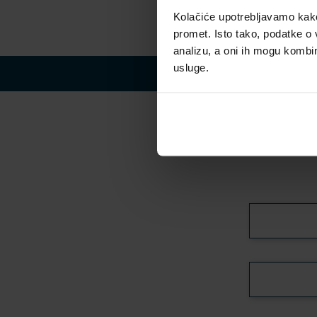
Kolačiće upotrebljavamo kako 
promet. Isto tako, podatke o 
analizu, a oni ih mogu kombini
usluge.
Iscriv