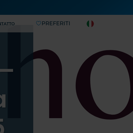
PREFERITI
NTATTO
 –
a
5