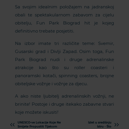
Sa svojim idealnim položajem na jadranskoj
obali te spektakularnom zabavom za cijelu
obitelju, Fun Park Biograd hit je kojeg
definitivno trebate posjetiti.
Na izbor imate tri različite teme: Svemir,
Gusarski grad i Divlji Zapad. Osim toga, Fun
Park Biograd nudi i druge adrenalinske
atrakcije kao što su roller coasteri i
panoramski kotači, spinning coasters, brojne
obiteljske vožnje i vožnje za djecu.
A ako niste ljubitelj adrenalinskih vožnji, ne
brinite! Postoje i druge itekako zabavne stvari
koje možete iskusiti!
UNESCO-ve Lokacije Koje Ne
Izlet u središnju
Smijete Propustiti Tijekom
Istru - Što