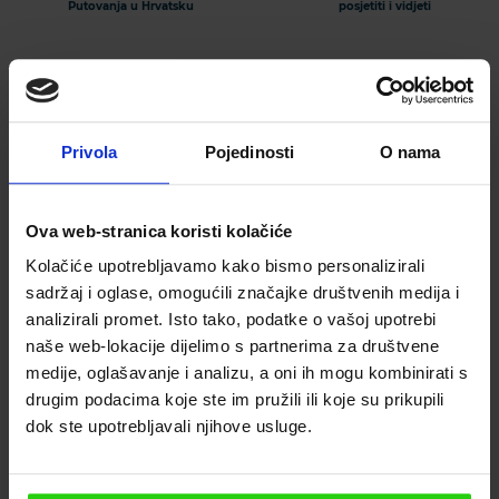
Putovanja u Hrvatsku
posjetiti i vidjeti
Privola
Pojedinosti
O nama
Ova web-stranica koristi kolačiće
Kolačiće upotrebljavamo kako bismo personalizirali
Pretplatite se na naš
sadržaj i oglase, omogućili značajke društvenih medija i
newsletter
analizirali promet. Isto tako, podatke o vašoj upotrebi
naše web-lokacije dijelimo s partnerima za društvene
MOLIMO UNESITE VAŠU E-MAIL ADRESU
medije, oglašavanje i analizu, a oni ih mogu kombinirati s
drugim podacima koje ste im pružili ili koje su prikupili
dok ste upotrebljavali njihove usluge.
MOLIMO UNESITE VAŠ BROJ MOBITELA