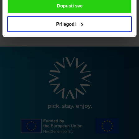
Dopusti sve
Prihvaćam pravila privatnosti
Prilagodi
POŠALJI