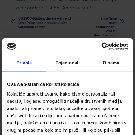
viele andere lustige Dinge zu tun!
UNESCO-Stätten, die Sie während
Eine Reise
Ihrer Reise nach Kroatien nicht
nach
verpassen sollten
Mittelistrien -
Was zu
Besuchen und
zu Sehen ist
Privola
Pojedinosti
O nama
Ova web-stranica koristi kolačiće
Kolačiće upotrebljavamo kako bismo personalizirali
sadržaj i oglase, omogućili značajke društvenih medija i
analizirali promet. Isto tako, podatke o vašoj upotrebi
Abonnieren Sie unseren
naše web-lokacije dijelimo s partnerima za društvene
Newsletter
medije, oglašavanje i analizu, a oni ih mogu kombinirati s
drugim podacima koje ste im pružili ili koje su prikupili