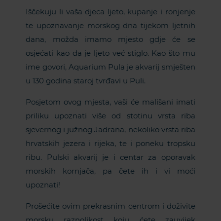
Iščekuju li vaša djeca ljeto, kupanje i ronjenje
te upoznavanje morskog dna tijekom ljetnih
dana, možda imamo mjesto gdje će se
osjećati kao da je ljeto već stiglo. Kao što mu
ime govori, Aquarium Pula je akvarij smješten
u 130 godina staroj tvrđavi u Puli.
Posjetom ovog mjesta, vaši će mališani imati
priliku upoznati više od stotinu vrsta riba
sjevernog i južnog Jadrana, nekoliko vrsta riba
hrvatskih jezera i rijeka, te i poneku tropsku
ribu. Pulski akvarij je i centar za oporavak
morskih kornjača, pa čete ih i vi moći
upoznati!
Prošećite ovim prekrasnim centrom i doživite
morsku raznolikost koju ćete zauvijek