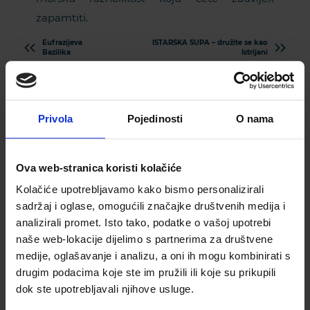
zapamtiti.
Eufrazijeva
ISTARSKA SUPA – družite se kao
Bazilika
Istrijani
Privola
Pojedinosti
O nama
Ova web-stranica koristi kolačiće
Kolačiće upotrebljavamo kako bismo personalizirali
sadržaj i oglase, omogućili značajke društvenih medija i
Pretplatite se na naš
analizirali promet. Isto tako, podatke o vašoj upotrebi
naše web-lokacije dijelimo s partnerima za društvene
newsletter
medije, oglašavanje i analizu, a oni ih mogu kombinirati s
drugim podacima koje ste im pružili ili koje su prikupili
MOLIMO UNESITE VAŠU E-MAIL ADRESU
dok ste upotrebljavali njihove usluge.