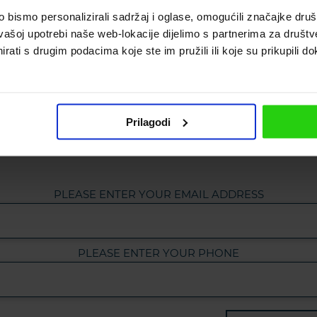
bismo personalizirali sadržaj i oglase, omogućili značajke društv
vašoj upotrebi naše web-lokacije dijelimo s partnerima za društv
rati s drugim podacima koje ste im pružili ili koje su prikupili do
cribe to our newsl
Prilagodi
PLEASE ENTER YOUR EMAIL ADDRESS
PLEASE ENTER YOUR PHONE