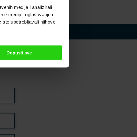
enih medija i analizirali
ene medije, oglašavanje i
k ste upotrebljavali njihove
etter
Dopusti sve