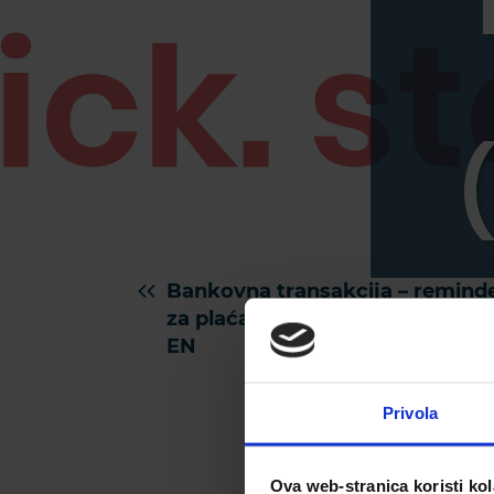
Bankovna transakcija – remind
za plaćanje 35 dana prije (part 2
EN
Privola
Ova web-stranica koristi kol