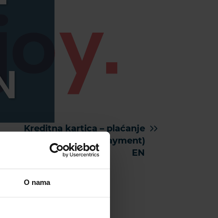
N
Kreditna kartica – plaćanje
iznad 30 dana (part payment)
EN
O nama