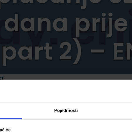
dana prije
(part 2) – E
er
) –
Pojedinosti
ačiće