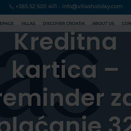
+385 52 500 401
-
info@villasholiday.com
EPAGE
VILLAS
DISCOVER CROATIA
ABOUT US
CON
Kreditna
kartica –
reminder z
plaćanje 3