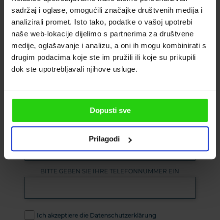
sadržaj i oglase, omogućili značajke društvenih medija i
analizirali promet. Isto tako, podatke o vašoj upotrebi
naše web-lokacije dijelimo s partnerima za društvene
medije, oglašavanje i analizu, a oni ih mogu kombinirati s
drugim podacima koje ste im pružili ili koje su prikupili
dok ste upotrebljavali njihove usluge.
Abonnieren Sie unseren
Newsletter
Dopusti sve
GEBEN SIE BITTE IHRE E-MAIL-ADRESSE AN
Prilagodi
BITTE GEBEN SIE IHRE TELEFONNUMMER EIN
Ich akzeptiere die Datenschutzerklärung