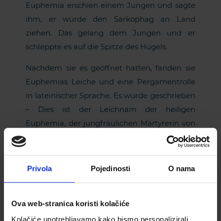
Euphemia erschien einem Jungen und sagte
ihm, er würde den Sarkophag an Land
ziehen. Das gelang dem Jungen und er
schleppte es auf die Spitze des Hügels.
Nachdem sie es geöffnet hatten, fanden sie
Euphemias Leiche und eine Pergamentrolle
in lateinischer Sprache. Es wurde geschrieben
– Dies ist der Leichnam der heiligen
Euphemia, der jungfräulichen Märtyrerin von
Chalcedon. Seit diesem Tag wird der
Leichnam in Rovinj aufbewahrt und ist zu
seinem Symbol geworden.
Privola
Pojedinosti
O nama
Reisen Sie mit diesem
Aktivurlaub in
Vergnügungspark ins Mittelalter
Istrien wie nie
zurück!
zuvor
Ova web-stranica koristi kolačiće
Kolačiće upotrebljavamo kako bismo personalizirali