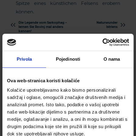
Spitze eines künstlichen Felsens erobern
können.
Die Legende vom Sarkophag –
Naturwunder
lernen Sie Rovinj mal anders
Istriens
kennen!
Privola
Pojedinosti
O nama
Ova web-stranica koristi kolačiće
Kolačiće upotrebljavamo kako bismo personalizirali
sadržaj i oglase, omogućili značajke društvenih medija i
analizirali promet. Isto tako, podatke o vašoj upotrebi
Abonnieren Sie unseren
naše web-lokacije dijelimo s partnerima za društvene
Newsletter
medije, oglašavanje i analizu, a oni ih mogu kombinirati s
drugim podacima koje ste im pružili ili koje su prikupili
GEBEN SIE BITTE IHRE E-MAIL-ADRESSE AN
dok ste upotrebljavali njihove usluge.