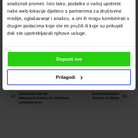
analizirali promet. Isto tako, podatke o vašoj upotrebi
Benannt nach dem Eremiten St. Romuald,
naše web-lokacije dijelimo s partnerima za društvene
der sich dort mehrere Jahre aufgehalten
medije, oglašavanje i analizu, a oni ih mogu kombinirati s
haben soll, liegt die Höhle am Lim-Kanal und
drugim podacima koje ste im pružili ili koje su prikupili
ist für Besuche geöffnet. Es wurden dort
dok ste upotrebljavali njihove usluge.
Überreste von frühen Menschen und
ausgestorbenen Tierarten aus der Eiszeit
gefunden. Heute beherbergt die 105 m lange
Dopusti sve
Höhle eine vom Aussterben bedrohte Art –
die große Fledermaus.
Prilagodi
Entdecken Sie die
Kulturhistorische
Naturschönheiten im istrischen
Routen in Istrien
Landesinneren