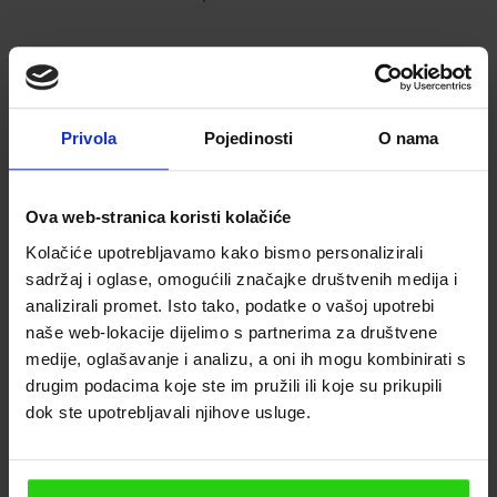
3. Dubovica Strand
Privola
Pojedinosti
O nama
Der Strand Dubovica ist einer der
beliebtesten Strände auf der Insel Hvar. Der
Ova web-stranica koristi kolačiće
Sandstrand ist breit und sauber, mit vielen
Kolačiće upotrebljavamo kako bismo personalizirali
Bäumen, die Schatten spenden. Es gibt viele
sadržaj i oglase, omogućili značajke društvenih medija i
Hotels und Restaurants in der Nähe des
analizirali promet. Isto tako, podatke o vašoj upotrebi
Strandes von Dubovica, sodass Sie leicht
naše web-lokacije dijelimo s partnerima za društvene
etwas essen oder trinken können, währen Sie
medije, oglašavanje i analizu, a oni ih mogu kombinirati s
einen Tag am Strand genießen. Auch hier ist
drugim podacima koje ste im pružili ili koje su prikupili
es einfach, einen Parkplatz zu finden, der
dok ste upotrebljavali njihove usluge.
jedoch möglicherweise kostenpflichtig ist,
wenn keine freien Parkplätze vorhanden sind.