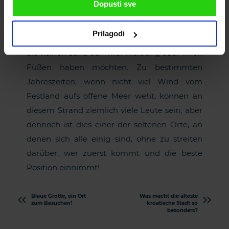
Dopusti sve
Es gibt felsige Bereiche rund um den Strand
von Dubovica sowie Rasenflächen, auf denen
Prilagodi
Sie sitzen und sich entspannen können, wenn
Sie keinen Sand auf Ihrer Kleidung oder Ihren
Füßen haben möchten. Zu bestimmten
Jahreszeiten, wenn nicht viel Wind vom
Festland aufs offene Meer weht, können an
diesem Strand ziemlich viele Leute sein, aber
dennoch ist dies einer der seltenen Orte, an
denen sich alle einig sind, ohne zu streiten
darüber, wer zuerst kommt und die beste
Position einnimmt!
Blaue Grotte, ein Ort
Was macht die älteste
zum Besuchen!
kroatische Stadt so
besonders?