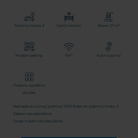
Parkirna mjesta: 3
Dječji krevetić
Bazen: 27 m²
Privatan parking
WiFi
Kućni ljubimci
Potpuno ograđeno
dvorište
Naknada za kućnog ljubimca: 10,00 €/dan po ljubimcu (maks. 1)
Zabave nisu dopuštene.
Grupe mladih nisu dopuštene.