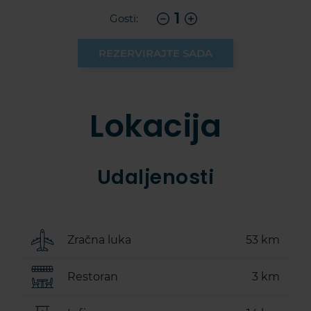
1
Gosti:
REZERVIRAJTE SADA
Lokacija
Udaljenosti
Zračna luka
53 km
Restoran
3 km