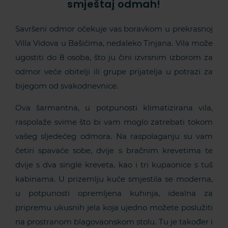
smještaj odmah!
Savršeni odmor očekuje vas boravkom u prekrasnoj
Villa Vidova u Bašićima, nedaleko Tinjana. Vila može
ugostiti do 8 osoba, što ju čini izvrsnim izborom za
odmor veće obitelji ili grupe prijatelja u potrazi za
bijegom od svakodnevnice.
Ova šarmantna, u potpunosti klimatizirana vila,
raspolaže svime što bi vam moglo zatrebati tokom
vašeg sljedećeg odmora. Na raspolaganju su vam
četiri spavaće sobe, dvije s bračnim krevetima te
dvije s dva single kreveta, kao i tri kupaonice s tuš
kabinama. U prizemlju kuće smjestila se moderna,
u potpunosti opremljena kuhinja, idealna za
pripremu ukusnih jela koja ujedno možete poslužiti
na prostranom blagovaonskom stolu. Tu je također i