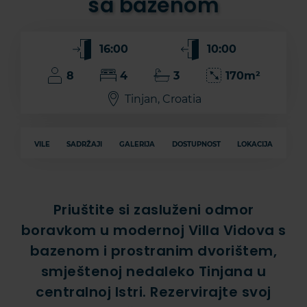
sa bazenom
16:00
10:00
8
4
3
170m²
Tinjan, Croatia
VILE
SADRŽAJI
GALERIJA
DOSTUPNOST
LOKACIJA
Priuštite si zasluženi odmor
boravkom u modernoj Villa Vidova s
bazenom i prostranim dvorištem,
smještenoj nedaleko Tinjana u
centralnoj Istri. Rezervirajte svoj