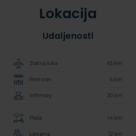
Lokacija
Udaljenosti
Zračna luka
65 km
Restoran
6 km
Infirmary
20 km
Plaža
14 km
Ljekarna
12 km