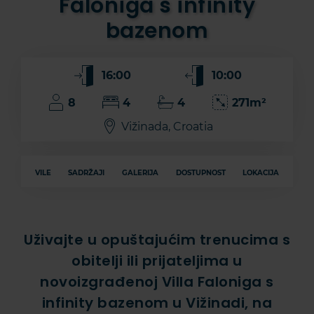
Faloniga s infinity
bazenom
16:00
10:00
8
4
4
271m²
Vižinada, Croatia
VILE
SADRŽAJI
GALERIJA
DOSTUPNOST
LOKACIJA
Uživajte u opuštajućim trenucima s
obitelji ili prijateljima u
novoizgrađenoj Villa Faloniga s
infinity bazenom u Vižinadi, na