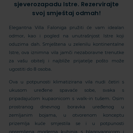
sjeverozapadu Istre. Rezervirajte
svoj smještaj odmah!
Elegantna Villa Faloniga pružiti će vam idealan
odmor, kao i pogled na unutrašnjost Istre koji
oduzima dah. Smještena u zelenilu kontinentalne
Istre, ova iznimna vila jamči nezaboravne trenutke
za vašu obitelj i najbliže prijatelje pošto može
ugostiti do 8 osoba.
Ova u potpunosti klimatizirana vila nudi četiri s
ukusom uređene spavaće sobe, svaka s
pripadajućom kupaonicom s walk-in tušem. Osim
prostranog dnevnog boravka uređenog u
zemljanim bojama, u otvorenom konceptu
prizemlja kuće smjestila se i u potpunosti
opremljena moderna kuhinja s blagovaonicom i