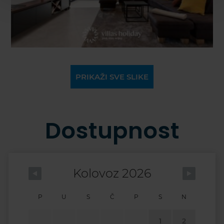
PRIKAŽI SVE SLIKE
Dostupnost
Kolovoz 2026
P
U
S
Č
P
S
N
1
2