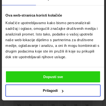
PRIKAŽI SVE SLIKE
Ova web-stranica koristi kolačiće
Kolačiće upotrebljavamo kako bismo personalizirali
sadržaj i oglase, omogućili značajke društvenih medija i
analizirali promet. Isto tako, podatke o vašoj upotrebi
Dostupnost
naše web-lokacije dijelimo s partnerima za društvene
medije, oglašavanje i analizu, a oni ih mogu kombinirati s
drugim podacima koje ste im pružili ili koje su prikupili
dok ste upotrebljavali njihove usluge.
Kolovoz 2026
P
U
S
Č
P
S
N
Dopusti sve
1
2
Prilagodi
3
4
5
6
7
8
9
10
11
12
13
14
15
16