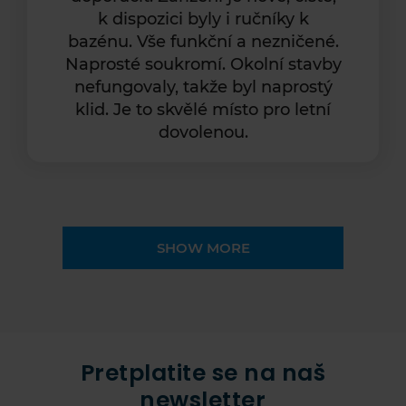
k dispozici byly i ručníky k
bazénu. Vše funkční a nezničené.
Naprosté soukromí. Okolní stavby
nefungovaly, takže byl naprostý
klid. Je to skvělé místo pro letní
dovolenou.
SHOW MORE
Pretplatite se na naš
newsletter