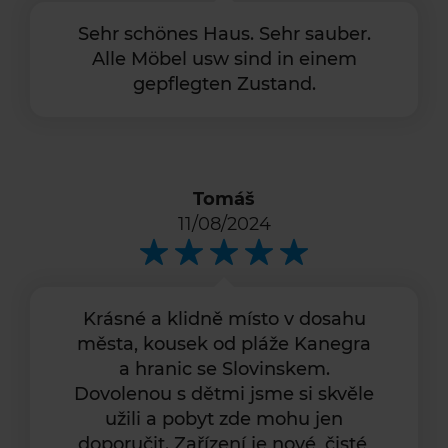
Sehr schönes Haus. Sehr sauber.
Alle Möbel usw sind in einem
gepflegten Zustand.
Tomáš
11/08/2024
Krásné a klidně místo v dosahu
města, kousek od pláže Kanegra
a hranic se Slovinskem.
Dovolenou s dětmi jsme si skvěle
užili a pobyt zde mohu jen
doporučit. Zařízení je nové, čisté,