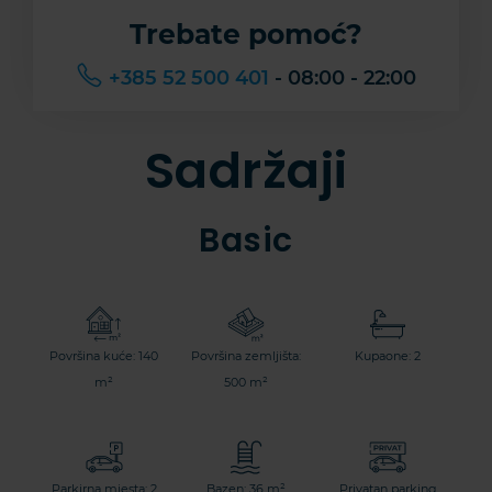
Trebate pomoć?
+385 52 500 401
- 08:00 - 22:00
Sadržaji
Basic
Površina kuće: 140
Površina zemljišta:
Kupaone: 2
m²
500 m²
Parkirna mjesta: 2
Bazen: 36 m²
Privatan parking