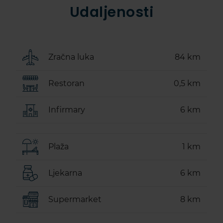
Udaljenosti
Zračna luka
84 km
Restoran
0,5 km
Infirmary
6 km
Plaža
1 km
Ljekarna
6 km
Supermarket
8 km