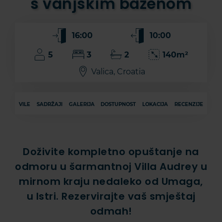
s vanjskim bazenom
16:00
10:00
5
3
2
140m²
Valica, Croatia
VILE
SADRŽAJI
GALERIJA
DOSTUPNOST
LOKACIJA
RECENZIJE
Doživite kompletno opuštanje na
odmoru u šarmantnoj Villa Audrey u
mirnom kraju nedaleko od Umaga,
u Istri. Rezervirajte vaš smještaj
odmah!