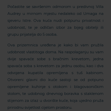
Počastite se savršenim odmorom u predivnoj Villa
Audrey u mirnom mjestu nedaleko od Umaga na
sjeveru Istre. Ova kuća nudi potpunu privatnost i
udobnost, te je odličan izbor za bijeg obitelji ili
grupu prijatelja do 5 osoba.
Ova prizemnica uređena je kako bi vam pružila
udobnost vlastitoga doma. Na raspolaganju su vam
dvije spavaće sobe s bračnim krevetom, jedna
spavaća soba s krevetom za jednu osobu, kao i dva
odvojena kupatila opremljena s tuš kabinom.
Otvoreni glavni dio kuće sastoji se od potpuno
opremljene kuhinje s otokom i blagovaoničkim
stolom, te udobnog dnevnog boravka s staklenom
stijenom za izlaz u dvorište kuće, koja ujedno pruža
prirodnu svijetlost cijelom prostoru.