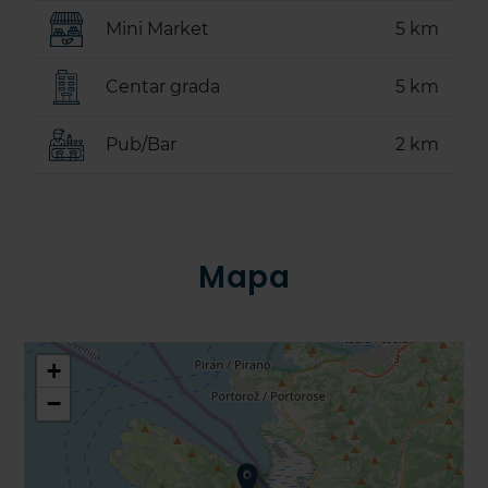
Mini Market
5 km
Centar grada
5 km
Pub/Bar
2 km
Mapa
+
−