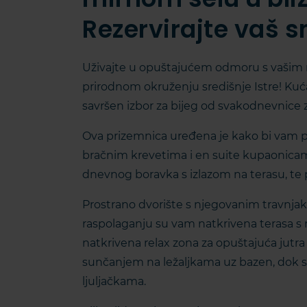
Rezervirajte vaš 
Uživajte u opuštajućem odmoru s vašim n
prirodnom okruženju središnje Istre! Kuć
savršen izbor za bijeg od svakodnevnice za 
Ova prizemnica uređena je kako bi vam p
bračnim krevetima i en suite kupaonicam
dnevnog boravka s izlazom na terasu, te
Prostrano dvorište s njegovanim travnjak
raspolaganju su vam natkrivena terasa s 
natkrivena relax zona za opuštajuća jutra
sunčanjem na ležaljkama uz bazen, dok se
ljuljačkama.