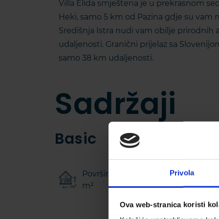
Villa Elida smještena je u prekrasnom seo
Heki, samo 5 km od Pazina gdje su vam na 
Središnja Istra nudi vam obilje prirodnih
udaljenosti. Granični prijelaz sa Slovenijo
samo 38 km udaljenosti.
Sadržaji
Basic
Privola
Površina kuće: 127
Povr
m²
350
Ova web-stranica koristi kol