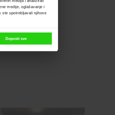
enih medija i analizirali
ene medije, oglašavanje i
k ste upotrebljavali njihove
Dopusti sve