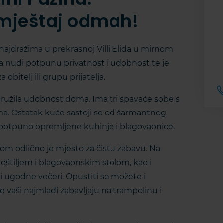
smještaj odmah!
ajdražima u prekrasnoj Villi Elida u mirnom
a nudi potpunu privatnost i udobnost te je
obitelj ili grupu prijatelja.
ružila udobnost doma. Ima tri spavaće sobe s
a. Ostatak kuće sastoji se od šarmantnog
 potpuno opremljene kuhinje i blagovaonice.
om odlično je mjesto za čistu zabavu. Na
roštiljem i blagovaonskim stolom, kao i
 i ugodne večeri. Opustiti se možete i
 vaši najmlađi zabavljaju na trampolinu i