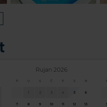
t
Rujan 2026
P
U
S
Č
P
S
N
1
2
3
4
5
6
7
8
9
10
11
12
13