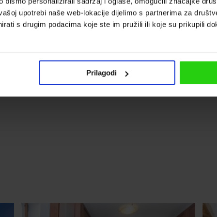
bismo personalizirali sadržaj i oglase, omogućili značajke društv
ji krevetić
Bazen: 26 m²
vašoj upotrebi naše web-lokacije dijelimo s partnerima za društv
rati s drugim podacima koje ste im pružili ili koje su prikupili do
Potpuno ograđeno
dvorište
Prilagodi