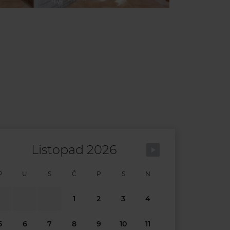
Listopad 2026
P
U
S
Č
P
S
N
1
2
3
4
5
6
7
8
9
10
11