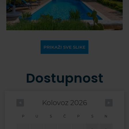
PRIKAŽI SVE SLIKE
Dostupnost
Kolovoz 2026
P
U
S
Č
P
S
N