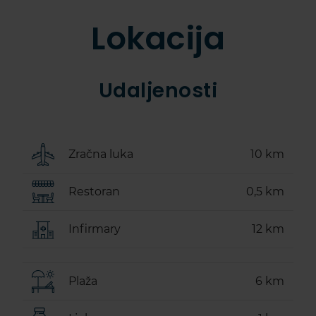
Lokacija
Udaljenosti
Zračna luka
10 km
Restoran
0,5 km
Infirmary
12 km
Plaža
6 km