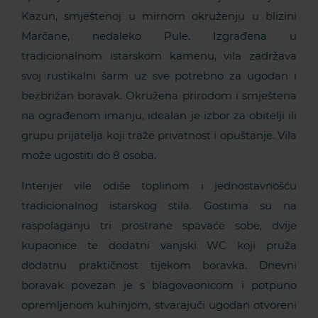
Kazun, smještenoj u mirnom okruženju u blizini
Marčane, nedaleko Pule. Izgrađena u
tradicionalnom istarskom kamenu, vila zadržava
svoj rustikalni šarm uz sve potrebno za ugodan i
bezbrižan boravak. Okružena prirodom i smještena
na ograđenom imanju, idealan je izbor za obitelji ili
grupu prijatelja koji traže privatnost i opuštanje. Vila
može ugostiti do 8 osoba.
Interijer vile odiše toplinom i jednostavnošću
tradicionalnog istarskog stila. Gostima su na
raspolaganju tri prostrane spavaće sobe, dvije
kupaonice te dodatni vanjski WC koji pruža
dodatnu praktičnost tijekom boravka. Dnevni
boravak povezan je s blagovaonicom i potpuno
opremljenom kuhinjom, stvarajući ugodan otvoreni