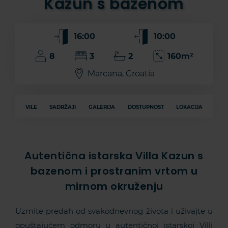
Kazun s bazenom
16:00
10:00
8
3
2
160m²
Marcana, Croatia
VILE
SADRŽAJI
GALERIJA
DOSTUPNOST
LOKACIJA
Autentična istarska Villa Kazun s
bazenom i prostranim vrtom u
mirnom okruženju
Uzmite predah od svakodnevnog života i uživajte u
opuštajućem odmoru u autentičnoj istarskoj Villi