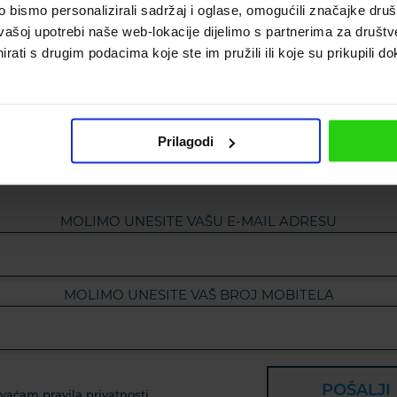
bismo personalizirali sadržaj i oglase, omogućili značajke društv
vašoj upotrebi naše web-lokacije dijelimo s partnerima za društv
rati s drugim podacima koje ste im pružili ili koje su prikupili do
tite se na naš ne
Prilagodi
MOLIMO UNESITE VAŠU E-MAIL ADRESU
MOLIMO UNESITE VAŠ BROJ MOBITELA
POŠALJI
vaćam pravila privatnosti