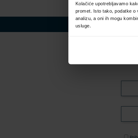
Kolačiće upotrebljavamo kako 
promet. Isto tako, podatke o 
analizu, a oni ih mogu kombini
usluge.
Pretpla
Prih