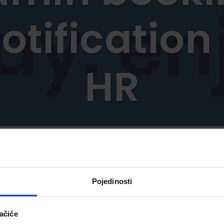
otification
HR
Pojedinosti
ačiće