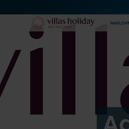
NASLOV
A