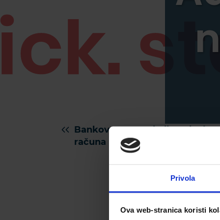
n
Bankovna transakcija – slanje
računa nakon uplate 100% HR
Privola
Ova web-stranica koristi kol