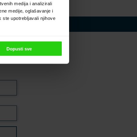
enih medija i analizirali
ene medije, oglašavanje i
k ste upotrebljavali njihove
wsletter
Dopusti sve