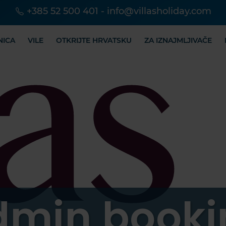
+385 52 500 401
-
info@villasholiday.com
NICA
VILE
OTKRIJTE HRVATSKU
ZA IZNAJMLJIVAČE
dmin booki