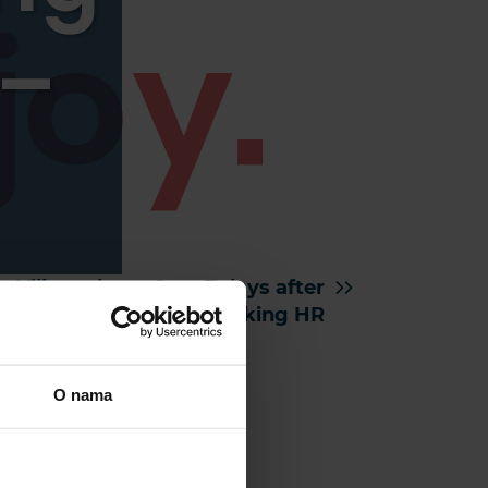
 –
Villa review – Sent 7 days after
the booking HR
O nama