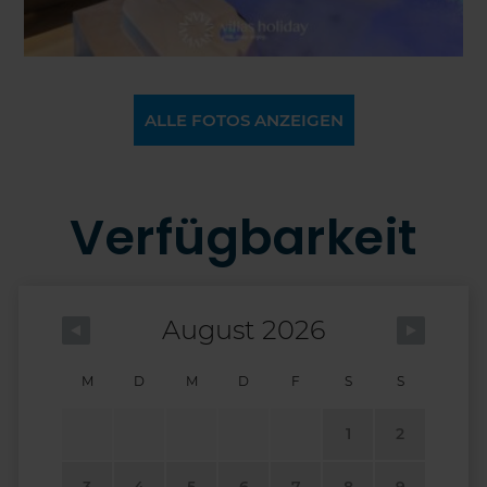
ALLE FOTOS ANZEIGEN
Verfügbarkeit
August 2026
M
D
M
D
F
S
S
1
2
3
4
5
6
7
8
9