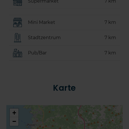
Supermarket
7 km
Mini Market
7 km
Stadtzentrum
7 km
Pub/Bar
7 km
Karte
+
−