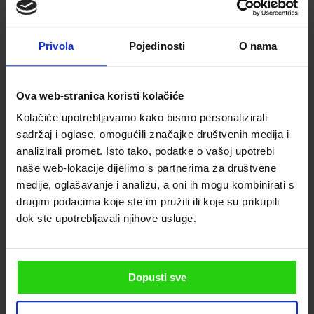
Privola
Pojedinosti
O nama
Ova web-stranica koristi kolačiće
Kolačiće upotrebljavamo kako bismo personalizirali
sadržaj i oglase, omogućili značajke društvenih medija i
analizirali promet. Isto tako, podatke o vašoj upotrebi
ALLE FOTOS ANZEIGEN
naše web-lokacije dijelimo s partnerima za društvene
medije, oglašavanje i analizu, a oni ih mogu kombinirati s
drugim podacima koje ste im pružili ili koje su prikupili
dok ste upotrebljavali njihove usluge.
Verfügbarkeit
Dopusti sve
August 2026